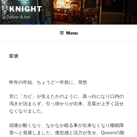
Skip
KNIGHT
to
silver & bar
content
Menu
症状
昨年の年始、ちょうど一年前に、突然
舌に「カビ」が生えたかのように、真っ白になり口内の
渇きが治まらず、引っ掛かりが出来、言葉が上手く話せ
なくなりました。
頭痛が酷くなり、なかなか眠る事が出来なくなり睡眠障
害へと発展しました。倦怠感と活力が失せ、Queenの散