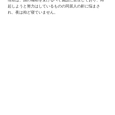
現在は、国の補助を受けるべく施設に居住しており、再
起しようと努力はしているものの同居人の鼾に悩まさ
れ、夜は殆ど寝ていません。
店舗の品を転売すれば、幾らかマシだったのかも知れま
せんが、それすら出来てません。店舗退去による費用が
減額されたぐらいです。
「20周年記念リング」においても、今後、出来るかどう
かすらわかりませんが、既に原型は仕上がっているの
で、違う形でもザルバの皆様にお披露目できればと思っ
ています。
なんと言えば良いのか検討すらつきませんが、今は誤る
事しか出来ません。本当に申し訳ありませんでした。
自己破産も視野に入れ弁護士と協議してはいますが、定
職につき再起出来ればと思っています。